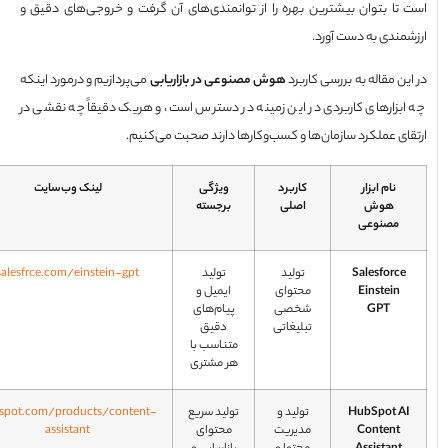
تا بتوان بیشترین بهره را از توانمندی‌های آن گرفت و خروجی‌های دقیق و
مندی به دست آورد.
ن مقاله به بررسی کاربرد
هوش مصنوعی در بازاریابی
می‌پردازیم و درمورد اینکه
بزارهای کاربردی در این زمینه در دسترس است، و هریک دقیقاً چه نقشی در
ای عملکرد سازمان‌ها و کسب‌وکارها دارند صحبت می‌کنیم.
نام ابزار
کاربرد
ویژگی
لینک وب‌سایت
هوش
اصلی
برجسته
مصنوعی
Salesforce
تولید
تولید
salesfrce.com/einstein-gpt
Einstein
محتوای
ایمیل و
GPT
شخصی
پیام‌های
تبلیغاتی
دقیق
متناسب با
هر مشتری
HubSpot A
تولید و
تولید سریع
hubspot.com/products/content-
Content
مدیریت
محتوای
assistant