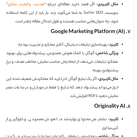
مثال کاربردی
:
اگر قصد دارید مقاله‌ای درباره “
هدست واقعیت مجازی
”
بنویسید، Surfer SEO به شما می‌گوید چند بار باید از این کلمه استفاده
شود، چه عنوان‌هایی مناسب هستند و طول ایده‌آل مقاله چقدر است.
کاربرد
:
بهینه‌سازی تبلیغات دیجیتال، آنالیز عملکرد و مدیریت بودجه
ویژگی شاخص
:
گوگل با کمک هوش مصنوعی، پیشنهادهایی برای بهبود
عملکرد تبلیغات می‌دهد؛ از جمله زمان مناسب نمایش، مخاطب هدف، و نرخ
پیشنهادی بهینه.
مثال کاربردی
:
اگر یک تبلیغ گوگل ادز دارید که عملکردش ضعیف شده، این
ابزار می‌تواند پیشنهاد دهد که تبلیغ را فقط در موبایل و در ساعات عصر
نمایش دهید تا ROI افزایش یابد.
کاربرد
:
تشخیص محتوای تولیدشده با هوش مصنوعی و جلوگیری از
کپی‌برداری
ویژگی شاخص
:
مخصوص تیم‌هایی که تولید محتوا را برون‌سپاری می‌کنند؛