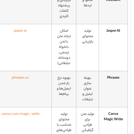
Assistant
محتوا و
بازاریابی و
لیدها
پیشنهاد
کلمات
کلیدی
Jasper AI
تولید
امکان
jasper.ai
محتوای
ایجاد متن
بازاریابی
با لحن
دلخواه
(رسمی،
دوستانه،
تبلیغاتی)
Phrasee
بهینه‌
بهبود نرخ
phrasee.co
سازی
باز شدن
عنوان
ایمیل‌ها و
ایمیل و
پیام‌ها
تبلیغات
Canva
تولید متن
تولید
canva.com/magic-write
Magic Writ
برای
محتوای
طراحی
متناسب با
گرافیکی
طراحی‌های