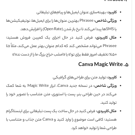
کاربرد
:
بهینه‌سازی عنوان ایمیل‌ها و پیام‌های تبلیغاتی
ویژگی شاخص
:
Phrasee بهترین عنوان‌ها را برای ایمیل‌ها، نوتیفیکیشن‌ها
یا SMSها پیدا می‌کند تا نرخ باز شدن (Open Rate) را افزایش دهد.
مثال کاربردی
:
فرض کنید در حال اجرای یک کمپین فروش هستید؛
Phrasee می‌تواند مشخص کند که کدام عنوان بهتر عمل می‌کند، مثلاً «تا
۵۰٪ تخفیف امروز فقط برای تو!» یا «امشب حراج بزرگ ما را از دست نده!»
کاربرد
:
تولید متن برای طراحی‌های گرافیکی
ویژگی شاخص
:
در نسخه جدید Canva، ابزار Magic Write به شما کمک
می‌کند در حین طراحی بنر، پست یا استوری، متن متناسب با تصویر خود را
تولید کنید.
مثال کاربردی
:
فرض کنید در حال ساخت یک پست تبلیغاتی برای اینستاگرام
هستید؛ کافی است موضوع را وارد کنید و Canva متن جذاب و متناسب با
طراحی شما را تولید خواهد کرد.