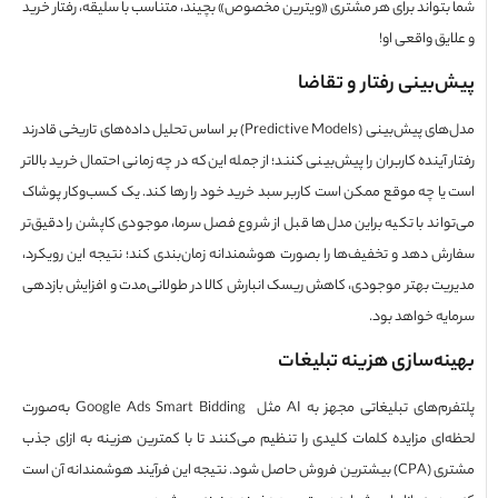
بتواند برای هر مشتری «ویترین مخصوص» بچیند، متناسب با سلیقه، رفتار خرید
یق واقعی او!
‌بینی رفتار و تقاضا
مدل‌های پیش‌بینی (Predictive Models) بر اساس تحلیل داده‌های تاریخی قادرند
 آینده کاربران را پیش‌بینی کنند؛ از جمله این‌که در چه زمانی احتمال خرید بالاتر
یا چه موقع ممکن است کاربر سبد خرید خود را رها کند. یک کسب‌وکار پوشاک
واند با تکیه براین مدل‌ها قبل از شروع فصل سرما، موجودی کاپشن را دقیق‌تر
ش دهد و تخفیف‌ها را بصورت هوشمندانه زمان‌بندی کند؛ نتیجه این رویکرد،
یت بهتر موجودی، کاهش ریسک انبارش کالا در طولانی‌مدت و افزایش بازدهی
یه خواهد بود.
نه‌سازی هزینه تبلیغات
پلتفرم‌های تبلیغاتی مجهز به AI مثل Google Ads Smart Bidding به‌صورت
‌ای مزایده کلمات کلیدی را تنظیم می‌کنند تا با کمترین هزینه به ازای جذب
مشتری (CPA) بیشترین فروش حاصل شود. نتیجه این فرآیند هوشمندانه آن است