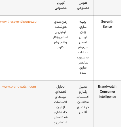
هوش
کپی یا
مصنوعی
مصنوعی
Seventh
بهینه‌
زمان‌ بندی
www.theseventhsense.com
Sense
سازی
هوشمند
زمان
ایمیل بر
ارسال
اساس رفتار
ایمیل
واقعی هر
برای هر
کاربر
مخاطب
به‌ صورت
شخصی‌
سازی‌
شده
Brandwatc
تحلیل
تحلیل
www.brandwatch.com
Consumer
رفتار و
لحظه‌ای
Intelligenc
احساسات
ترندها و
مخاطبان
احساسات
در فضای
از میان
آنلاین
داده‌های
شبکه‌های
اجتماعی و