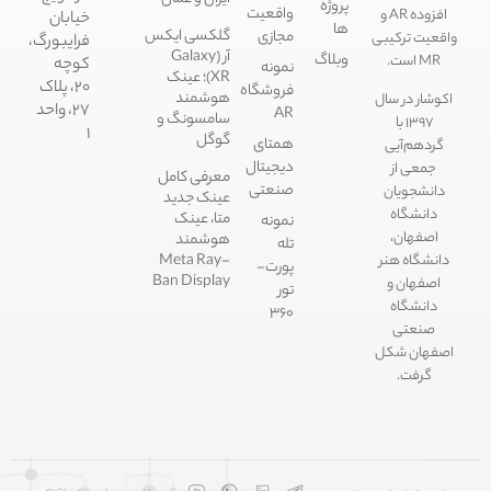
پروژه
واقعیت
افزوده AR و
خیابان
ها
گلکسی ایکس
مجازی
قعیت ترکیبی
فرایبورگ،
آر (Galaxy
وبلاگ
MR است.
کوچه
نمونه
XR)؛ عینک
۲۰، پلاک
فروشگاه
هوشمند
وشار در سال
۲۷، واحد
AR
سامسونگ و
۱۳۹۷ با
۱
گوگل
همتای
گردهم‌آیی
دیجیتال
جمعی از
معرفی کامل
صنعتی
دانشجویان
عینک جدید
دانشگاه
متا، عینک
نمونه
اصفهان،
هوشمند
تله
Meta Ray-
انشگاه هنر
پورت-
Ban Display
اصفهان و
تور
دانشگاه
۳۶۰
صنعتی
فهان شکل
گرفت.